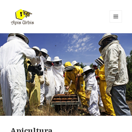
MENÚ
I
Apis Urbis
GINYS
Apicultura