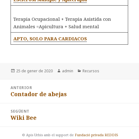
Terapia Ocupacional + Terapia Asistida con
Animales =Apicultura + Salud mental
APTO, SOLO PARA CARDIACOS
Publicat
Autor
Categories
25 de gener de 2020
admin
Recursos
el
Navegació
ANTERIOR
d'entrades
Contador de abejas
Entrada
anterior:
SEGÜENT
Wiki Bee
Entrada
següent:
© Apis Urbis amb el support de
Fundació privada REDDIS